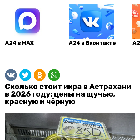
А24 в MAX
А24 в Вконтакте
А2
Сколько стоит икра в Астрахани
в 2026 году: цены на щучью,
красную и чёрную