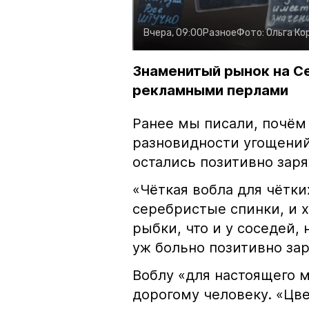
Вчера, 09:00
Разное
Фото:
Ольга Ко
Знаменитый рынок на С
рекламными перлами
Ранее мы писали, почём
разновидности угощений
остались позитивно зар
«Чёткая вобла для чётки
серебристые спинки, и 
рыбки, что и у соседей, 
уж больно позитивно за
Воблу «для настоящего м
дорогому человеку. «Цв