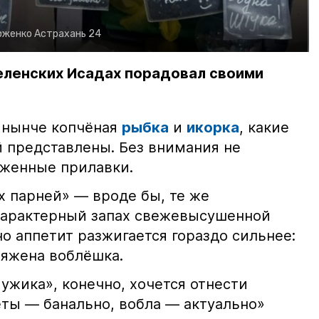
рженко
Астрахань 24
еленских Исадах порадовал своими
 нынче копчёная
рыбка
и
икорка
, какие
 представлены. Без внимания не
яженные прилавки.
х парней» — вроде бы, те же
характерный запах свежевысушенной
но аппетит разжигается гораздо сильнее:
ряжена воблёшка.
ужика», конечно, хочется отнести
еты — банально, вобла — актуально»