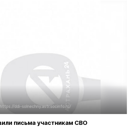
https://ddi-solnechny.astr.socinfo.ru/
вили письма участникам СВО