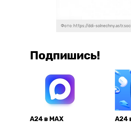
Фото: https://ddi-solnechny.astr.soc
Подпишись!
А24 в MAX
А24 