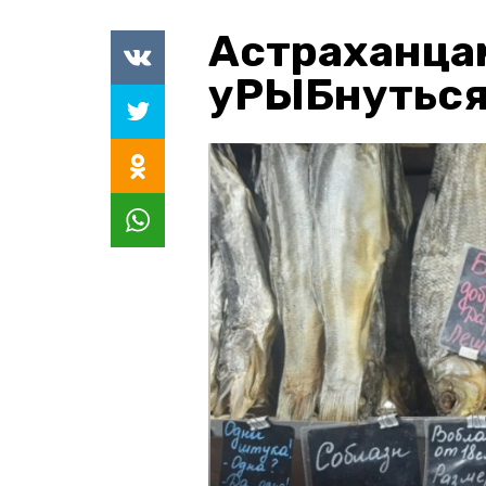
Астраханца
уРЫБнуться