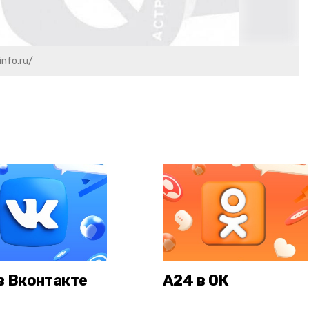
info.ru/
в Вконтакте
А24 в ОК