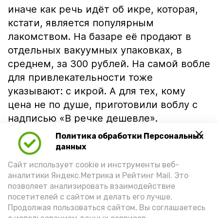
иначе как речь идёт об икре, которая,
кстати, является популярным
лакомством. На базаре её продают в
отдельных вакуумных упаковках, в
среднем, за 300 рублей. На самой вобле
для привлекательности тоже
указывают: с икрой. А для тех, кому
цена не по душе, приготовили воблу с
надписью «В речке дешевле».
Политика обработки Персональных
данных
Сайт использует cookie и инструменты веб-
аналитики Яндекс.Метрика и Рейтинг Mail. Это
позволяет анализировать взаимодействие
посетителей с сайтом и делать его лучше.
Продолжая пользоваться сайтом, Вы соглашаетесь