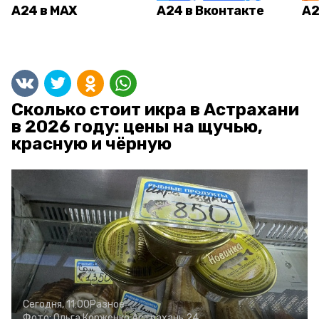
А24 в MAX
А24 в Вконтакте
А2
Сколько стоит икра в Астрахани
в 2026 году: цены на щучью,
красную и чёрную
Сегодня, 11:00
Разное
Фото:
Ольга Корженко
Астрахань 24