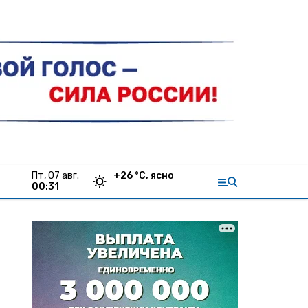
пт, 07 авг.
+
26
°С,
ясно
00:31