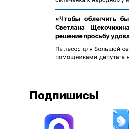
сельчанка к народному 
«Чтобы облегчить бы
Светлана Щекочихин
решение просьбу удовл
Пылесос для большой се
помощниками депутата н
Подпишись!