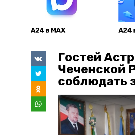
А24 в MAX
А24 
Гостей Астр
Чеченской 
соблюдать з