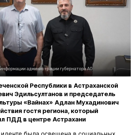
 информации администрации губернатора АО
еченской Республики в Астраханской
евич Эдильсултанов и председатель
льтуры «Вайнах» Адлан Мухадинович
йствия гостя региона, который
л ПДД в центре Астрахани
иденте была освещена в социальных