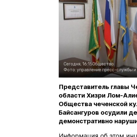
Сегодня, 16:15
Общество
Фото:
управление пресс-службы и
Представитель главы Ч
области Хизри Лом-Али
Общества чеченской ку
Байсангуров осудили де
демонстративно наруши
Информация об этом инц