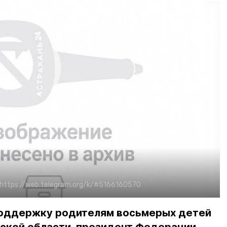
https://web.telegram.org/k/#5166160570
поддержку родителям восьмерых детей