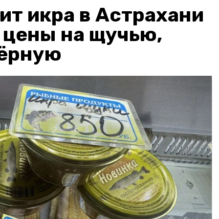
ит икра в Астрахани
: цены на щучью,
чёрную