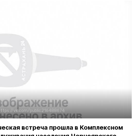
https://vk.com/public216488674
еская встреча прошла в Комплексном