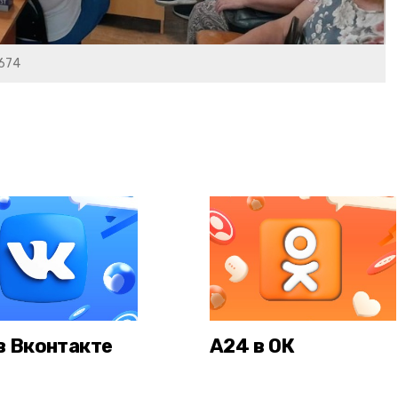
8674
в Вконтакте
А24 в ОК