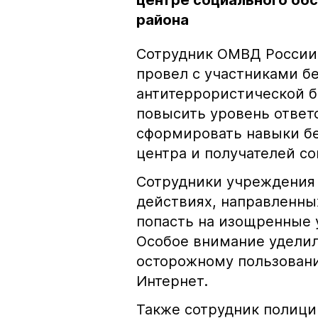
центре социального об
района
Сотрудник ОМВД России 
провел с участниками б
антитеррористической б
повысить уровень ответ
сформировать навыки бе
центра и получателей со
Сотрудники учреждения 
действиях, направленных
попасть на изощренные 
Особое внимание уделил
осторожному пользован
Интернет.
Также сотрудник полици