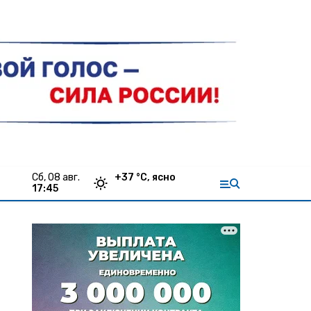
сб, 08 авг.
+
37
°С,
ясно
17:45