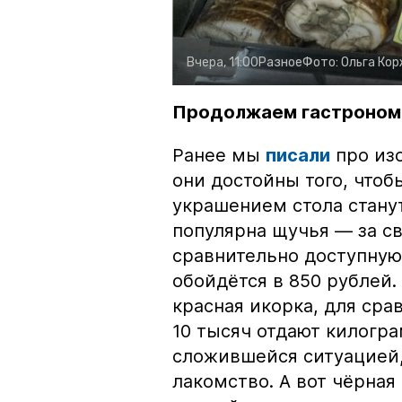
Вчера, 11:00
Разное
Фото:
Ольга Ко
Продолжаем гастроном
Ранее мы
писали
про изо
они достойны того, чтоб
украшением стола стану
популярна щучья — за с
сравнительно доступную 
обойдётся в 850 рублей.
красная икорка, для срав
10 тысяч отдают килогр
сложившейся ситуацией, 
лакомство. А вот чёрная