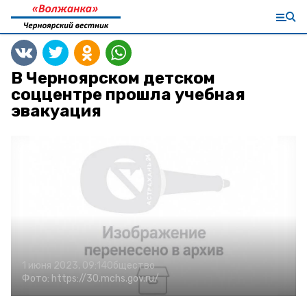
В Черноярском детском
соццентре прошла учебная
эвакуация
1 июня 2023, 09:14
Общество
Фото:
https://30.mchs.gov.ru/