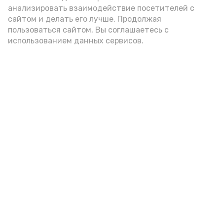
анализировать взаимодействие посетителей с
А24 в MAX
А24 в Вконтакте
А2
сайтом и делать его лучше. Продолжая
пользоваться сайтом, Вы соглашаетесь с
использованием данных сервисов.
Черноярцы отметили заслуги
педагога-ветерана
Вчера, 17:35
Общество
Фото:
https://vk.ru/wall-213789920_1776