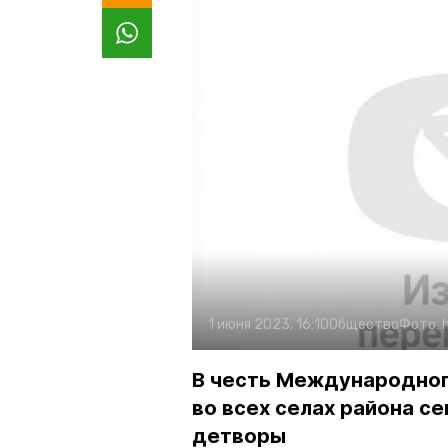
1 июня 2023, 16:10
Общество
Фото:
В честь Международног
во всех селах района с
детворы