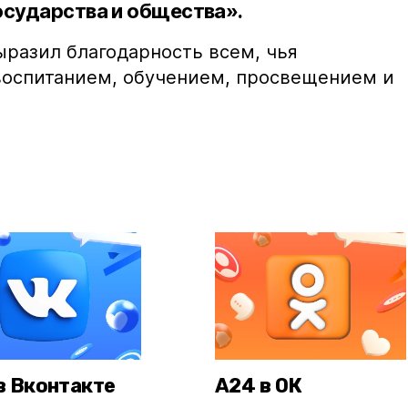
осударства и общества».
ыразил благодарность всем, чья
 воспитанием, обучением, просвещением и
в Вконтакте
А24 в ОК