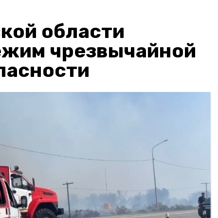
кой области
ежим чрезвычайной
пасности