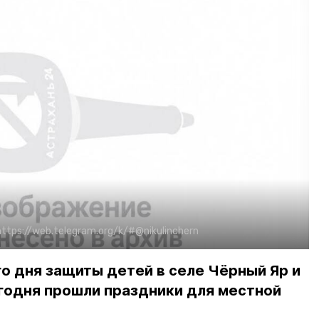
https://web.telegram.org/k/#@nikulinchern
о дня защиты детей в селе Чёрный Яр и
егодня прошли праздники для местной