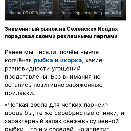
Вчера, 09:00
Разное
Фото:
Ольга Корженко
Астрахань 24
Знаменитый рынок на Селенских Исадах
порадовал своими рекламными перлами
Ранее мы писали, почём нынче
копчёная
рыбка
и
икорка
, какие
разновидности угощений
представлены. Без внимания не
остались позитивно заряженные
прилавки.
«Чёткая вобла для чётких парней» —
вроде бы, те же серебристые спинки, и
характерный запах свежевысушенной
рыбки, что и у соседей, но аппетит