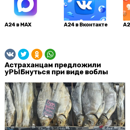
А24 в MAX
А24 в Вконтакте
А2
Астраханцам предложили
уРЫБнуться при виде воблы