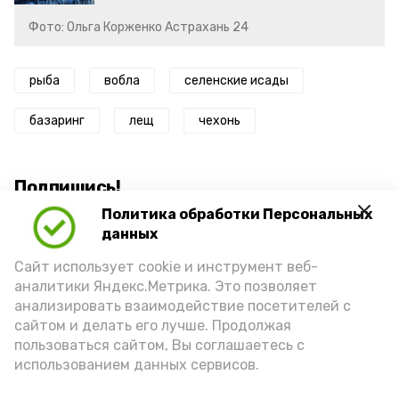
Фото: Ольга Корженко Астрахань 24
рыба
вобла
селенские исады
базаринг
лещ
чехонь
Подпишись!
Политика обработки Персональных
данных
Сайт использует cookie и инструмент веб-
аналитики Яндекс.Метрика. Это позволяет
анализировать взаимодействие посетителей с
А24 в MAX
А24 в Вконтакте
А2
сайтом и делать его лучше. Продолжая
пользоваться сайтом, Вы соглашаетесь с
использованием данных сервисов.