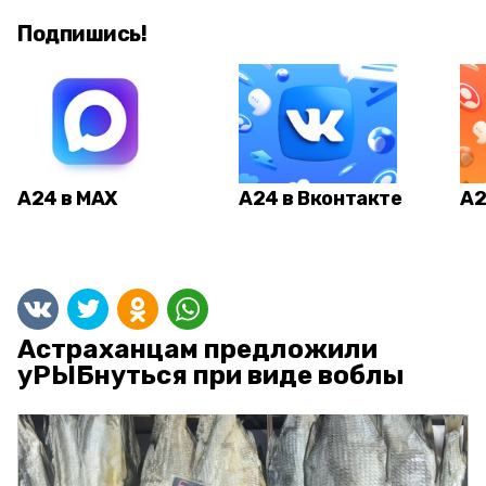
Подпишись!
А24 в MAX
А24 в Вконтакте
А2
Астраханцам предложили
уРЫБнуться при виде воблы