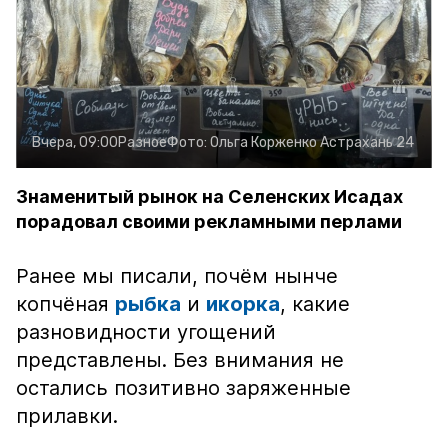
Вчера, 09:00
Разное
Фото:
Ольга Корженко
Астрахань 24
Знаменитый рынок на Селенских Исадах
порадовал своими рекламными перлами
Ранее мы писали, почём нынче
копчёная
рыбка
и
икорка
, какие
разновидности угощений
представлены. Без внимания не
остались позитивно заряженные
прилавки.