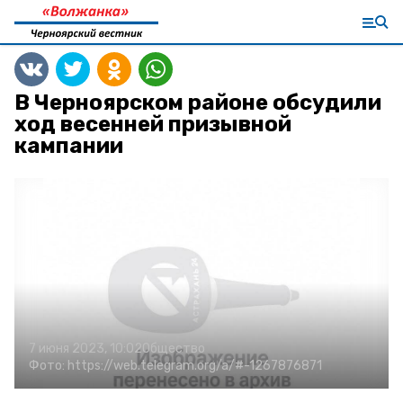
В Черноярском районе обсудили
ход весенней призывной
кампании
7 июня 2023, 10:02
Общество
Фото:
https://web.telegram.org/a/#-1267876871