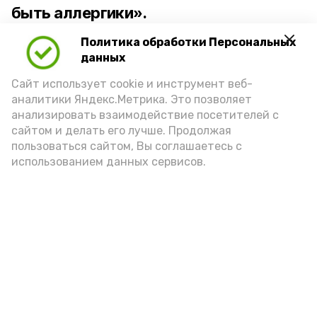
быть аллергики».
Политика обработки Персональных
Для взрослого человека безопасной
данных
порцией икры считается 30-50 граммов
(2-3 ложки). При этом следует обратить
Сайт использует cookie и инструмент веб-
аналитики Яндекс.Метрика. Это позволяет
внимание на хлеб, с которым она
анализировать взаимодействие посетителей с
подаётся: лучше выбирать
сайтом и делать его лучше. Продолжая
цельнозерновой, с мукой грубого
пользоваться сайтом, Вы соглашаетесь с
использованием данных сервисов.
помола. Есть икру следует в первой
половине дня. Кстати, полезнее для
здоровья сопроводить такой бутерброд
сочными овощами, свежей зеленью и
отварным яйцом.