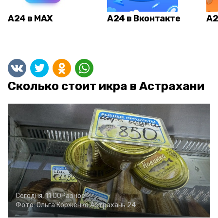
А24 в MAX
А24 в Вконтакте
А2
Сколько стоит икра в Астрахани
Сегодня, 11:00
Разное
Фото:
Ольга Корженко
Астрахань 24