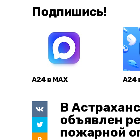
Подпишись!
А24 в MAX
А24 
В Астраханс
объявлен р
пожарной о