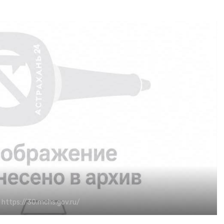
:
https://30.mchs.gov.ru/