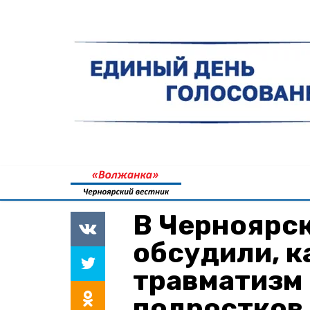
В Черноярс
обсудили, к
травматизм 
подростков