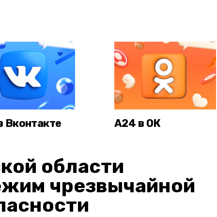
в Вконтакте
А24 в ОК
кой области
ежим чрезвычайной
пасности