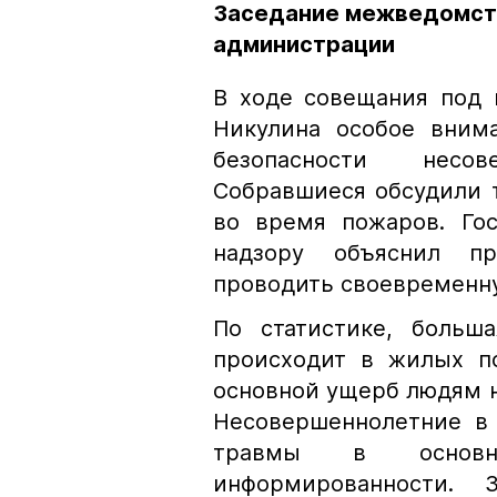
Заседание межведомств
администрации
В ходе совещания под 
Никулина особое вним
безопасности несо
Собравшиеся обсудили 
во время пожаров. Го
надзору объяснил п
проводить своевременну
По статистике, больш
происходит в жилых по
основной ущерб людям на
Несовершеннолетние в 
травмы в основн
информированности.