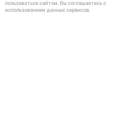
пользоваться сайтом, Вы соглашаетесь с
использованием данных сервисов.
Астраханцам дали алгоритм
действий при ракетной
опасности
Вчера, 14:00
Безопасность
Фото:
Астрахань 24