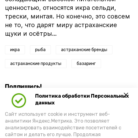
ценностью, относятся икра сельди,
трески, минтая. Но конечно, это совсем
не то, что дарят миру астраханские
щуки и осётры...
икра
рыба
астраханские бренды
астраханские продукты
базаринг
Подпишись!
Политика обработки Персональных
данных
Сайт использует cookie и инструмент веб-
аналитики Яндекс.Метрика. Это позволяет
анализировать взаимодействие посетителей с
А24 в MAX
А24 в Вконтакте
А2
сайтом и делать его лучше. Продолжая