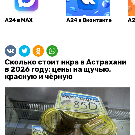
А24 в MAX
А24 в Вконтакте
А2
Сколько стоит икра в Астрахани
в 2026 году: цены на щучью,
красную и чёрную