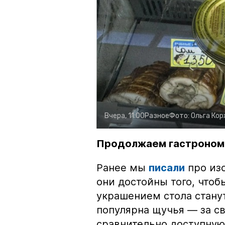
Вчера, 11:00
Разное
Фото:
Ольга Ко
Продолжаем гастроном
Ранее мы
писали
про изо
они достойны того, чтоб
украшением стола стану
популярна щучья — за с
сравнительно доступную 