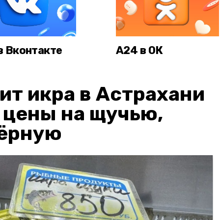
в Вконтакте
А24 в ОК
ит икра в Астрахани
: цены на щучью,
чёрную