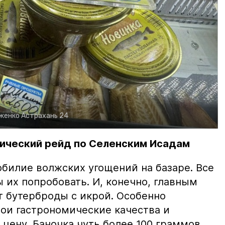
рженко
Астрахань 24
ический рейд по Селенским Исадам
билие волжских угощений на базаре. Все
ы их попробовать. И, конечно, главным
т бутерброды с икрой. Особенно
вои гастрономические качества и
цену. Баночка чуть более 100 граммов