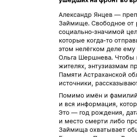
ушедших на фронт во в
Александр Янцев — преп
Займище. Свободное от 
социально-значимой цел
которые когда-то отпра
этом нелёгком деле ему
Ольга Шершнева. Чтобы 
жителях, энтузиазмам п
Памяти Астраханской об
источники, рассказываю
Помимо имён и фамилий 
и вся информация, котор
Это — год рождения, дат
и место смерти либо про
Займища охватывает обш