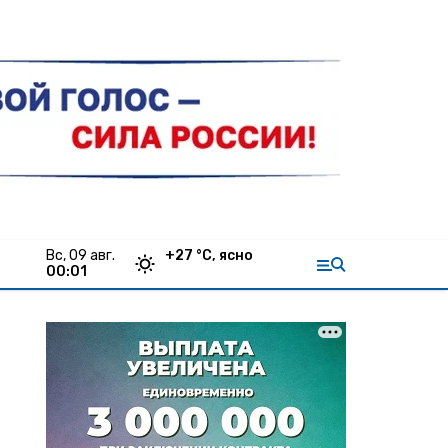
вс, 09 авг.
+
27
°С,
ясно
00:01