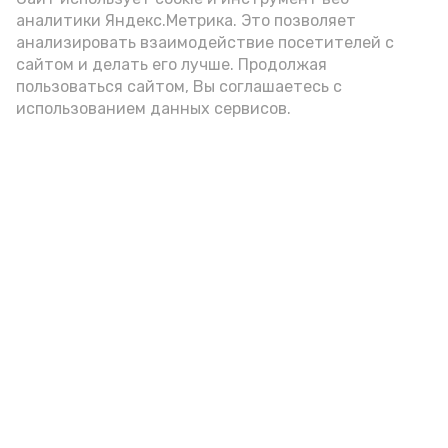
аналитики Яндекс.Метрика. Это позволяет
внимание на хлеб, с которым она
анализировать взаимодействие посетителей с
подаётся: лучше выбирать
сайтом и делать его лучше. Продолжая
цельнозерновой, с мукой грубого
пользоваться сайтом, Вы соглашаетесь с
использованием данных сервисов.
помола. Есть икру следует в первой
половине дня. Кстати, полезнее для
здоровья сопроводить такой бутерброд
сочными овощами, свежей зеленью и
отварным яйцом.