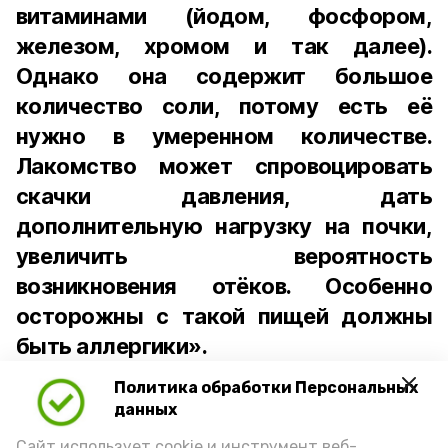
витаминами (йодом, фосфором,
железом, хромом и так далее).
Однако она содержит большое
количество соли, потому есть её
нужно в умеренном количестве.
Лакомство может спровоцировать
скачки давления, дать
дополнительную нагрузку на почки,
увеличить вероятность
возникновения отёков. Особенно
осторожны с такой пищей должны
быть аллергики».
Политика обработки Персональных
Для взрослого человека безопасной
данных
порцией икры считается 30-50 граммов
(2-3 ложки). При этом следует обратить
Сайт использует cookie и инструмент веб-