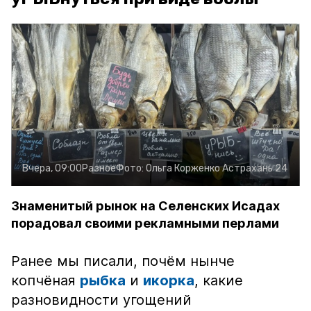
Вчера, 09:00
Разное
Фото:
Ольга Корженко
Астрахань 24
Знаменитый рынок на Селенских Исадах
порадовал своими рекламными перлами
Ранее мы писали, почём нынче
копчёная
рыбка
и
икорка
, какие
разновидности угощений