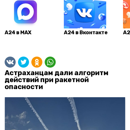
А24 в MAX
А24 в Вконтакте
А2
Астраханцам дали алгоритм
действий при ракетной
опасности