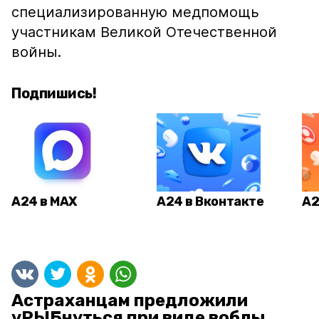
специализированную медпомощь
участникам Великой Отечественной
войны.
Подпишись!
А24 в MAX
А24 в Вконтакте
А2
Астраханцам предложили
уРЫБнуться при виде воблы