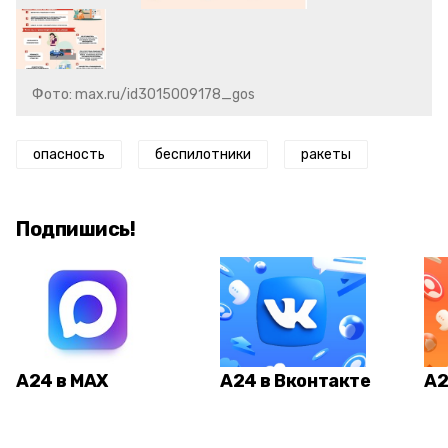
Фото: max.ru/id3015009178_gos
опасность
беспилотники
ракеты
Подпишись!
А24 в MAX
А24 в Вконтакте
А2