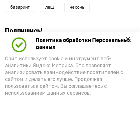
базаринг
лещ
чехонь
Подпишись!
Политика обработки Персональных
данных
Сайт использует cookie и инструмент веб-
аналитики Яндекс.Метрика. Это позволяет
анализировать взаимодействие посетителей с
А24 в MAX
А24 в Вконтакте
А2
сайтом и делать его лучше. Продолжая
пользоваться сайтом, Вы соглашаетесь с
использованием данных сервисов.
Астраханцам дали алгоритм
действий при ракетной
опасности