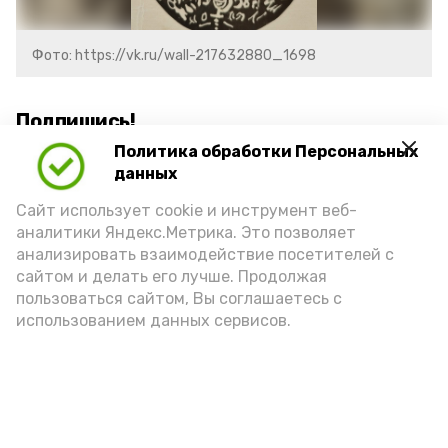
Фото: https://vk.ru/wall-217632880_1698
Подпишись!
Политика обработки Персональных
данных
Сайт использует cookie и инструмент веб-
аналитики Яндекс.Метрика. Это позволяет
анализировать взаимодействие посетителей с
А24 в MAX
А24 в Вконтакте
А2
сайтом и делать его лучше. Продолжая
пользоваться сайтом, Вы соглашаетесь с
использованием данных сервисов.
«Сервисы Астраханской
области» теперь доступны в