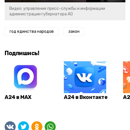
Видео: управление пресс-службы и информации
администрации губернатора АО
год единства народов
закон
Подпишись!
А24 в MAX
А24 в Вконтакте
А2