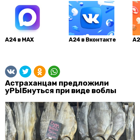
А24 в MAX
А24 в Вконтакте
А2
Астраханцам предложили
уРЫБнуться при виде воблы