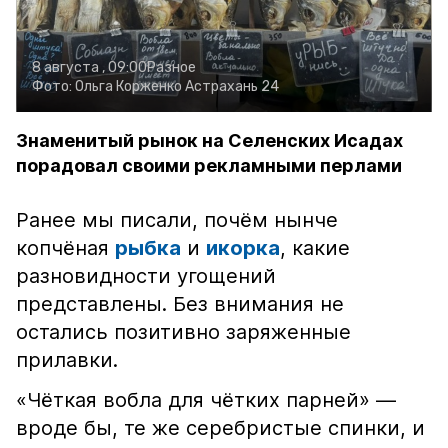
8 августа , 09:00
Разное
Фото:
Ольга Корженко
Астрахань 24
Знаменитый рынок на Селенских Исадах
порадовал своими рекламными перлами
Ранее мы писали, почём нынче
копчёная
рыбка
и
икорка
, какие
разновидности угощений
представлены. Без внимания не
остались позитивно заряженные
прилавки.
«Чёткая вобла для чётких парней» —
вроде бы, те же серебристые спинки, и