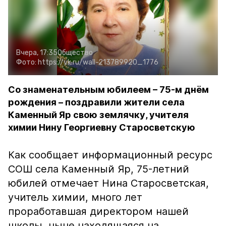
Вчера, 17:35
Общество
Фото:
https://vk.ru/wall-213789920_1776
Со знаменательным юбилеем – 75-м днём
рождения – поздравили жители села
Каменный Яр свою землячку, учителя
химии Нину Георгиевну Старосветскую
Как сообщает информационный ресурс
СОШ села Каменный Яр, 75-летний
юбилей отмечает Нина Старосветская,
учитель химии, много лет
проработавшая директором нашей
школы, ныне находящаяся на