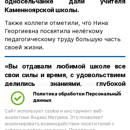
односельчанке дали учителя
Каменноярской школы.
Также коллеги отметили, что Нина
Георгиевна посвятила нелёгкому
педагогическому труду большую часть
своей жизни.
«Вы отдавали любимой школе все
свои силы и время, с удовольствием
делились знаниями, глубокой
мудростью и большим накопленным
Политика обработки Персональных
опытом со своими учениками и
данных
коллегами, своим ученикам! И мы
Сайт использует cookie и инструмент веб-
аналитики Яндекс.Метрика. Это позволяет
безмерно вам за это благодарны!» —
анализировать взаимодействие посетителей с
подчеркнула директор школы