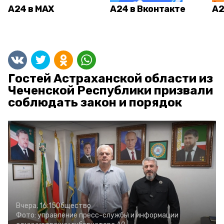
А24 в MAX
А24 в Вконтакте
А2
Гостей Астраханской области из
Чеченской Республики призвали
соблюдать закон и порядок
Вчера, 16:15
Общество
Фото:
управление пресс-службы и информации