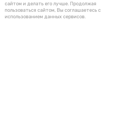
сайтом и делать его лучше. Продолжая
пользоваться сайтом, Вы соглашаетесь с
использованием данных сервисов.
Фото: https://vk.ru/wall-217632880_1698
Подпишись!
А24 в MAX
А24 в Вконтакте
А2