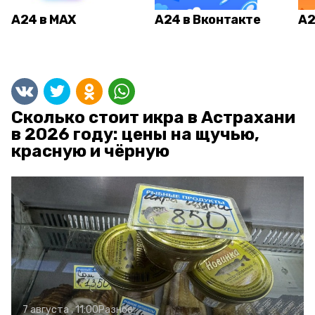
А24 в MAX
А24 в Вконтакте
А2
Сколько стоит икра в Астрахани
в 2026 году: цены на щучью,
красную и чёрную
7 августа , 11:00
Разное