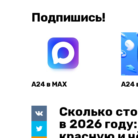
Подпишись!
А24 в MAX
А24 
Сколько сто
в 2026 году
красную и 