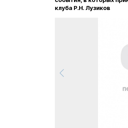
события, в которых при
клуба Р.Н. Лузиков