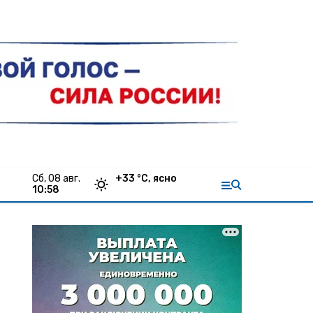
сб, 08 авг.
+
33
°С,
ясно
10:58