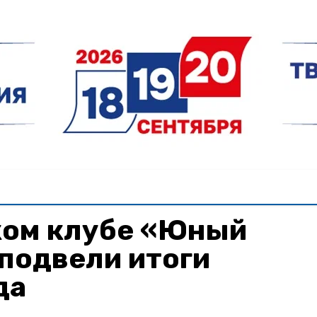
ком клубе «Юный
подвели итоги
да