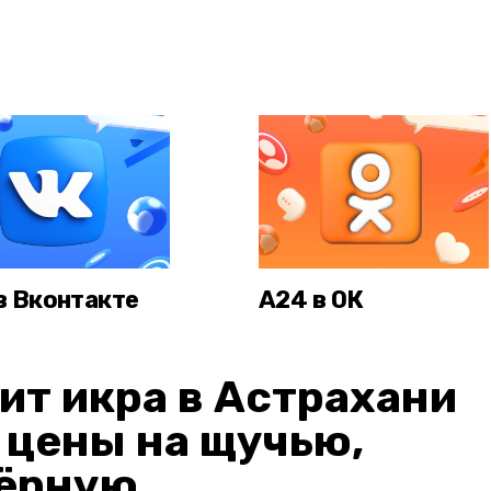
в Вконтакте
А24 в ОК
ит икра в Астрахани
: цены на щучью,
чёрную