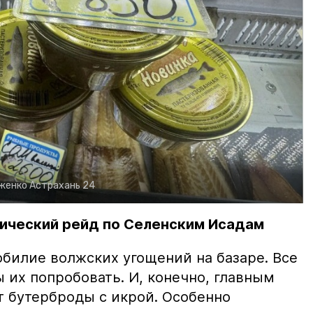
рженко
Астрахань 24
ический рейд по Селенским Исадам
билие волжских угощений на базаре. Все
ы их попробовать. И, конечно, главным
т бутерброды с икрой. Особенно