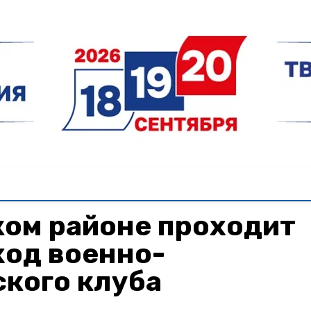
ком районе проходит
ход военно-
ского клуба