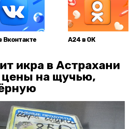
в Вконтакте
А24 в ОК
ит икра в Астрахани
: цены на щучью,
чёрную