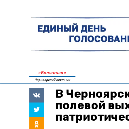
В Черноярс
полевой вы
патриотиче