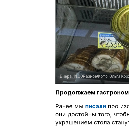
Вчера, 11:00
Разное
Фото:
Ольга Ко
Продолжаем гастроном
Ранее мы
писали
про изо
они достойны того, чтоб
украшением стола стану