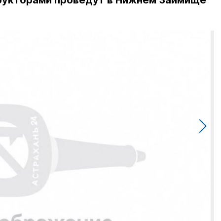
рукторами проведут в Нижнем Займище