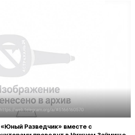
https://web.telegram.org/a/#5166160570
 «Юный Разведчик» вместе с