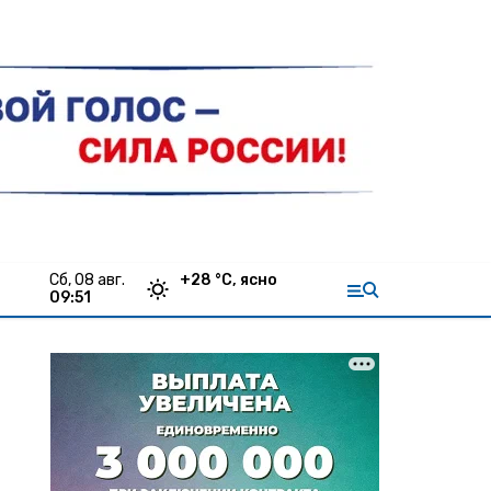
сб, 08 авг.
+
28
°С,
ясно
09:51