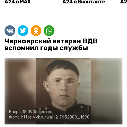
А24 в MAX
А24 в Вконтакте
А2
Черноярский ветеран ВДВ
вспомнил годы службы
Вчера, 18:09
Общество
Фото:
https://vk.ru/wall-217632880_1698