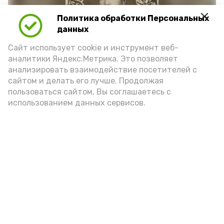
Политика обработки Персональных
данных
Сайт использует cookie и инструмент веб-
аналитики Яндекс.Метрика. Это позволяет
анализировать взаимодействие посетителей с
сайтом и делать его лучше. Продолжая
Фото: https://vk.ru/wall-217632880_1698
пользоваться сайтом, Вы соглашаетесь с
использованием данных сервисов.
Подпишись!
А24 в MAX
А24 в Вконтакте
А2