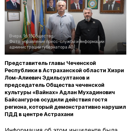
Вчера, 16:15
Общество
Фото:
управление пресс-службы и информации
администрации губернатора АО
Представитель главы Чеченской
Республики в Астраханской области Хизри
Лом-Алиевич Эдильсултанов и
председатель Общества чеченской
культуры «Вайнах» Адлан Мухадинович
Байсангуров осудили действия гостя
региона, который демонстративно нарушил
ПДД в центре Астрахани
Информация об этом инциденте была