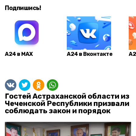
Подпишись!
А24 в MAX
А24 в Вконтакте
А2
Гостей Астраханской области из
Чеченской Республики призвали
соблюдать закон и порядок