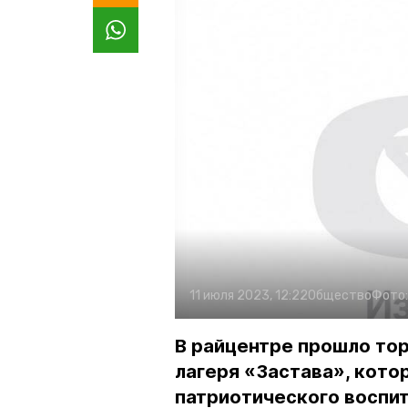
11 июля 2023, 12:22
Общество
Фото
В райцентре прошло то
лагеря «Застава», кото
патриотического воспи