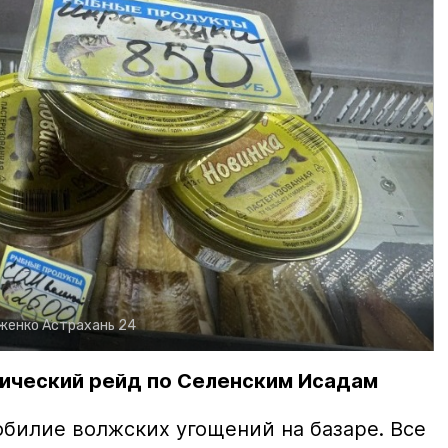
рженко
Астрахань 24
ический рейд по Селенским Исадам
билие волжских угощений на базаре. Все