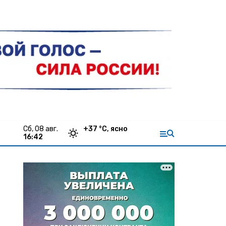
сб, 08 авг.
+
37
°С,
ясно
16:42