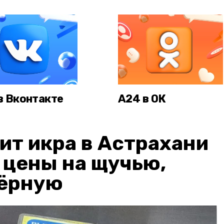
в Вконтакте
А24 в ОК
ит икра в Астрахани
: цены на щучью,
чёрную