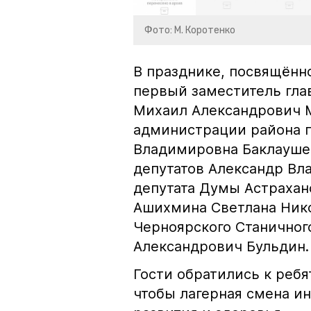
Фото: М. Коротенко
В празднике, посвящённ
первый заместитель гла
Михаил Александрович М
администрации района 
Владимировна Баклаушев
депутатов Александр В
депутата Думы Астрахан
Ашихмина Светлана Ник
Черноярского Станичног
Александрович Бульдин
Гости обратились к реб
чтобы лагерная смена ин