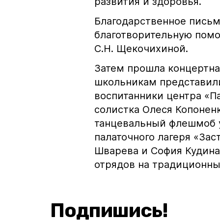
развития и здоровья.
Благодарственное письм
благотворительную помо
С.Н. Щекочихиной.
Затем прошла концертна
школьникам представили
воспитанники центра «П
солистка Олеся Копоненк
танцевальный флешмоб 
палаточного лагеря «Зас
Шварева и София Кудина
отрядов на традиционны
Подпишись!