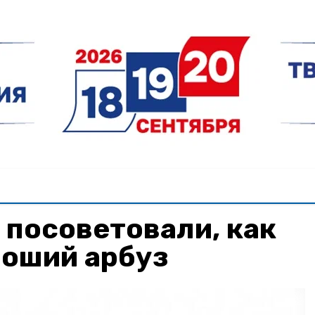
посоветовали, как
роший арбуз