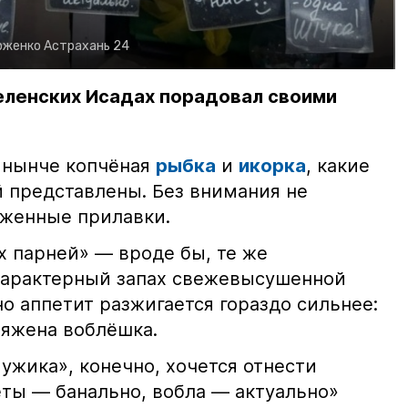
рженко
Астрахань 24
еленских Исадах порадовал своими
 нынче копчёная
рыбка
и
икорка
, какие
 представлены. Без внимания не
яженные прилавки.
х парней» — вроде бы, те же
характерный запах свежевысушенной
но аппетит разжигается гораздо сильнее:
ряжена воблёшка.
ужика», конечно, хочется отнести
еты — банально, вобла — актуально»