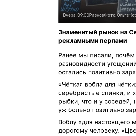
Вчера, 09:00
Разное
Фото:
Ольга Ко
Знаменитый рынок на С
рекламными перлами
Ранее мы писали, почём
разновидности угощений
остались позитивно зар
«Чёткая вобла для чётки
серебристые спинки, и 
рыбки, что и у соседей, 
уж больно позитивно за
Воблу «для настоящего м
дорогому человеку. «Цв