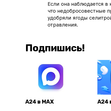
Если она наблюдается в 
что недобросовестные 
удобряли ягоды селитрой
отравления.
Подпишись!
А24 в MAX
А24 