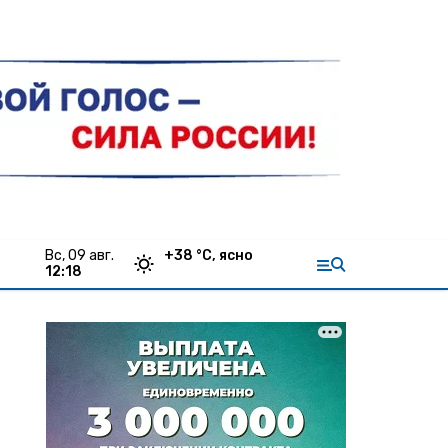
вс, 09 авг.
+
38
°С,
ясно
12:18