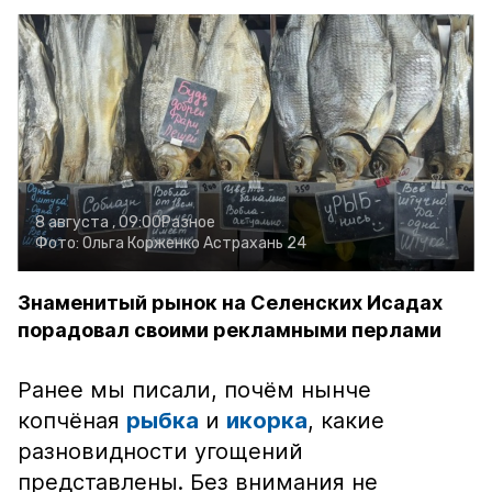
8 августа , 09:00
Разное
Фото:
Ольга Корженко
Астрахань 24
Знаменитый рынок на Селенских Исадах
порадовал своими рекламными перлами
Ранее мы писали, почём нынче
копчёная
рыбка
и
икорка
, какие
разновидности угощений
представлены. Без внимания не