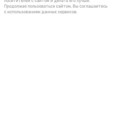
посетителей с сайтом и делать его лучше.
Продолжая пользоваться сайтом, Вы соглашаетесь
с использованием данных сервисов.
Фото: Ольга Корженко Астрахань 24
Как объяснили продавцы, воблу берут
охотно: уж больно хороша на вкус. К
тому же её удобно транспортировать,
она долго не портится. А это
немаловажно: рыбка, особенно с такими
бодрыми «аффирмациями», станет
лакомым презентом даже для далеко