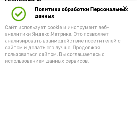
Подпишись!
Политика обработки Персональных
данных
Сайт использует cookie и инструмент веб-
аналитики Яндекс.Метрика. Это позволяет
анализировать взаимодействие посетителей с
А24 в MAX
А24 в Вконтакте
А2
сайтом и делать его лучше. Продолжая
пользоваться сайтом, Вы соглашаетесь с
использованием данных сервисов.
«Сервисы Астраханской
области» теперь доступны в
приложении MAX