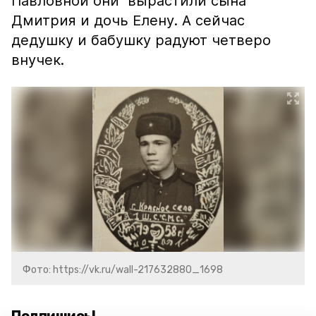
Павловной они вырастили сына
Дмитрия и дочь Елену. А сейчас
дедушку и бабушку радуют четверо
внучек.
Фото: https://vk.ru/wall-217632880_1698