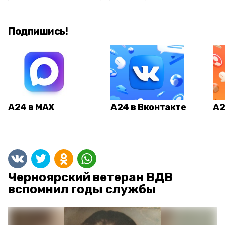
Подпишись!
А24 в MAX
А24 в Вконтакте
А2
Черноярский ветеран ВДВ
вспомнил годы службы