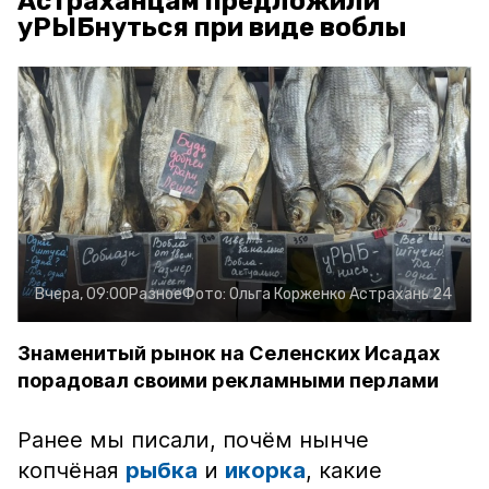
Астраханцам предложили
уРЫБнуться при виде воблы
Вчера, 09:00
Разное
Фото:
Ольга Корженко
Астрахань 24
Знаменитый рынок на Селенских Исадах
порадовал своими рекламными перлами
Ранее мы писали, почём нынче
копчёная
рыбка
и
икорка
, какие