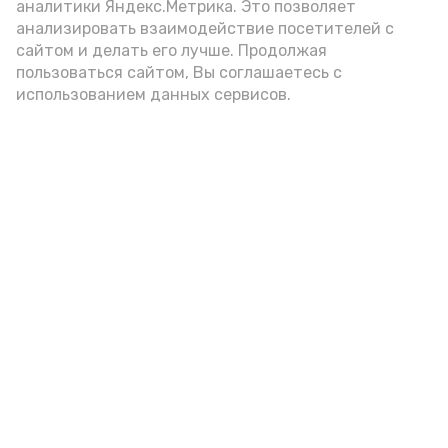
аналитики Яндекс.Метрика. Это позволяет
анализировать взаимодействие посетителей с
сайтом и делать его лучше. Продолжая
пользоваться сайтом, Вы соглашаетесь с
использованием данных сервисов.
Фото: Ольга Корженко Астрахань 24
Как объяснили продавцы, воблу берут
охотно: уж больно хороша на вкус. К
тому же её удобно транспортировать,
она долго не портится. А это
немаловажно: рыбка, особенно с такими
бодрыми «аффирмациями», станет