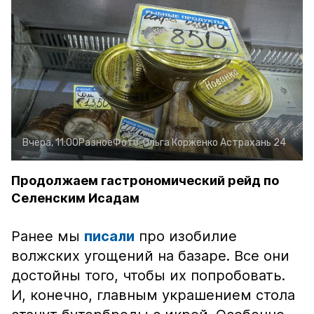
Вчера, 11:00
Разное
Фото:
Ольга Корженко
Астрахань 24
Продолжаем гастрономический рейд по
Селенским Исадам
Ранее мы
писали
про изобилие
волжских угощений на базаре. Все они
достойны того, чтобы их попробовать.
И, конечно, главным украшением стола