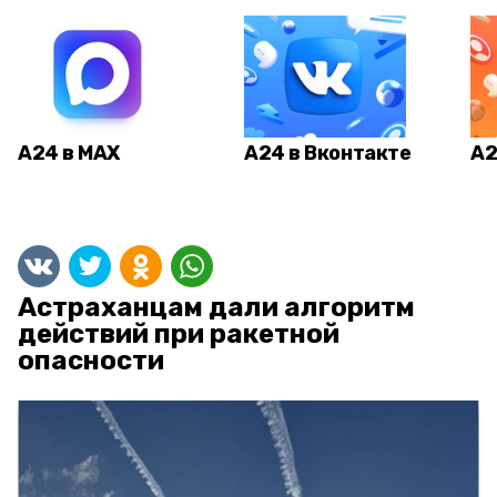
А24 в MAX
А24 в Вконтакте
А2
Астраханцам дали алгоритм
действий при ракетной
опасности