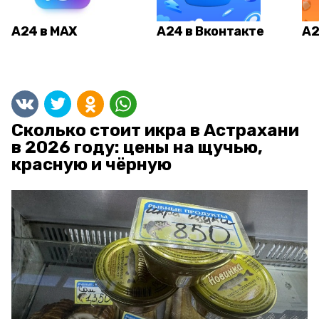
А24 в MAX
А24 в Вконтакте
А2
Сколько стоит икра в Астрахани
в 2026 году: цены на щучью,
красную и чёрную