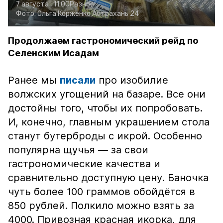
7 августа , 11:00
Разное
Фото:
Ольга Корженко
Астрахань 24
Продолжаем гастрономический рейд по
Селенским Исадам
Ранее мы
писали
про изобилие
волжских угощений на базаре. Все они
достойны того, чтобы их попробовать.
И, конечно, главным украшением стола
станут бутерброды с икрой. Особенно
популярна щучья — за свои
гастрономические качества и
сравнительно доступную цену. Баночка
чуть более 100 граммов обойдётся в
850 рублей. Полкило можно взять за
4000. Привозная красная икорка, для