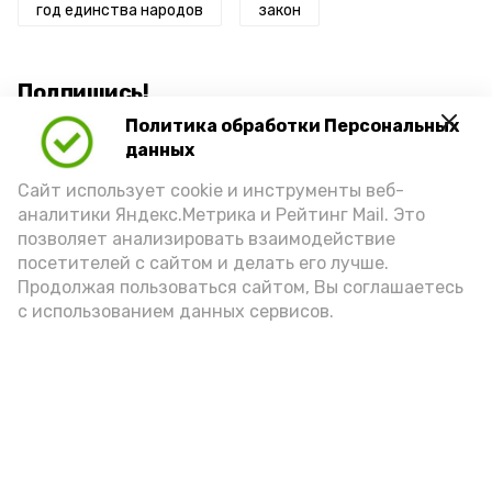
год единства народов
закон
Подпишись!
Политика обработки Персональных
данных
Сайт использует cookie и инструменты веб-
аналитики Яндекс.Метрика и Рейтинг Mail. Это
позволяет анализировать взаимодействие
А24 в MAX
А24 в Вконтакте
А2
посетителей с сайтом и делать его лучше.
Продолжая пользоваться сайтом, Вы соглашаетесь
с использованием данных сервисов.
Ветеран черноярского спорта
вспомнила прошлое