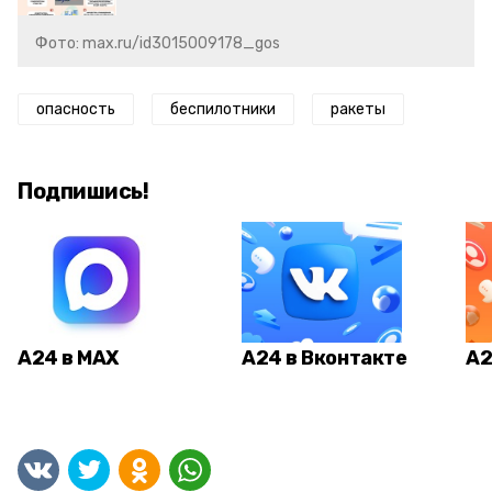
Фото: max.ru/id3015009178_gos
опасность
беспилотники
ракеты
Подпишись!
А24 в MAX
А24 в Вконтакте
А2