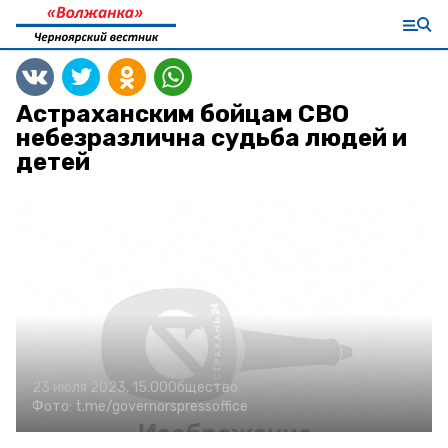
Астраханским бойцам СВО
небезразлична судьба людей и
детей
23 июля 2023, 15:00
Общество
Фото:
t.me/governorspressoffice