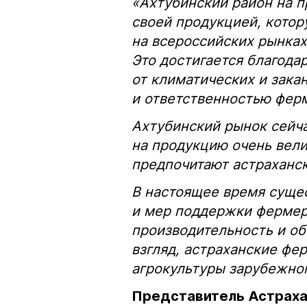
«Ахтубинский район на п
своей продукцией, кото
на всероссийских рынках
Это достигается благода
от климатических и зак
и ответственностью фер
Ахтубинский рынок сейч
на продукцию очень велик
предпочитают
астраханс
В настоящее время суще
и мер поддержки фермер
производительность и о
взгляд, астраханские фе
агрокультуры зарубежног
Представитель Астраха