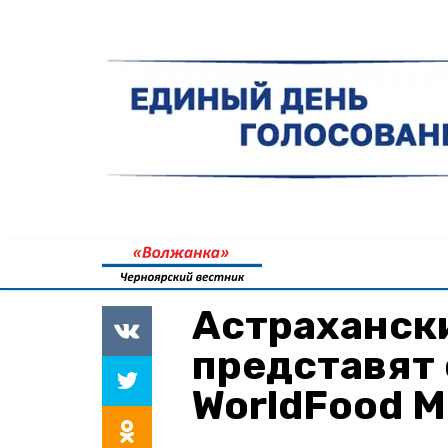
Астраханск
представят
WorldFood 