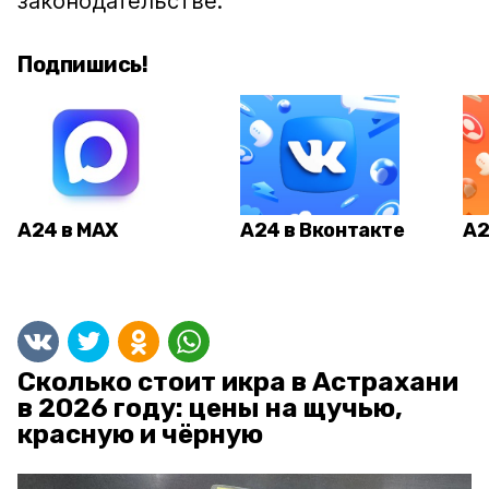
законодательстве.
Подпишись!
А24 в MAX
А24 в Вконтакте
А2
Сколько стоит икра в Астрахани
в 2026 году: цены на щучью,
красную и чёрную