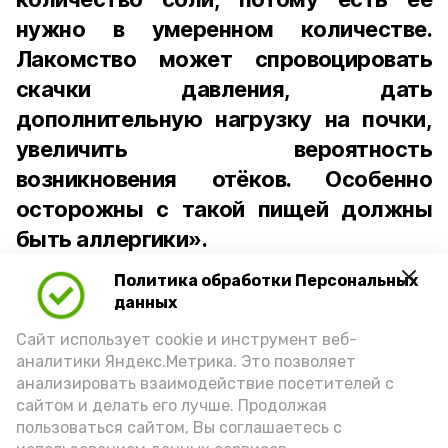
нужно в умеренном количестве.
Лакомство может спровоцировать
скачки давления, дать
дополнительную нагрузку на почки,
увеличить вероятность
возникновения отёков. Особенно
осторожны с такой пищей должны
быть аллергики».
Политика обработки Персональных
Для взрослого человека безопасной
данных
порцией икры считается 30-50 граммов
(2-3 ложки). При этом следует обратить
Сайт использует cookie и инструмент веб-
аналитики Яндекс.Метрика. Это позволяет
внимание на хлеб, с которым она
анализировать взаимодействие посетителей с
подаётся: лучше выбирать
сайтом и делать его лучше. Продолжая
цельнозерновой, с мукой грубого
пользоваться сайтом, Вы соглашаетесь с