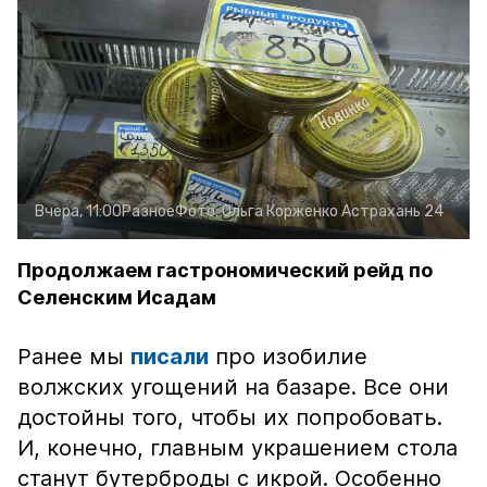
Вчера, 11:00
Разное
Фото:
Ольга Корженко
Астрахань 24
Продолжаем гастрономический рейд по
Селенским Исадам
Ранее мы
писали
про изобилие
волжских угощений на базаре. Все они
достойны того, чтобы их попробовать.
И, конечно, главным украшением стола
станут бутерброды с икрой. Особенно