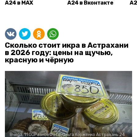
А24 в MAX
А24 в Вконтакте
А2
Сколько стоит икра в Астрахани
в 2026 году: цены на щучью,
красную и чёрную
Вчера, 11:00
Разное
Фото:
Ольга Корженко
Астрахань 24