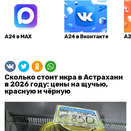
А24 в MAX
А24 в Вконтакте
А2
Сколько стоит икра в Астрахани
в 2026 году: цены на щучью,
красную и чёрную