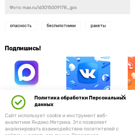
Фото: max.ru/id3015009178_gos
опасность
беспилотники
ракеты
Подпишись!
А24 в MAX
А24 в Вконтакте
А2
Политика обработки Персональных
данных
Сайт использует cookie и инструмент веб-
аналитики Яндекс.Метрика. Это позволяет
анализировать взаимодействие посетителей с