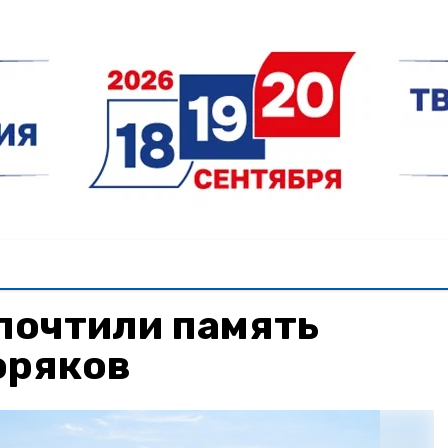
почтили память
оряков