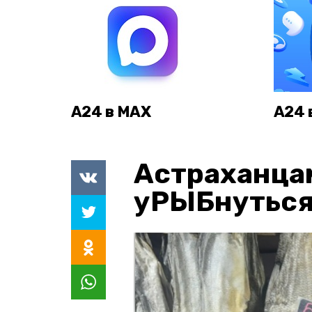
А24 в MAX
А24 
Астраханца
уРЫБнуться