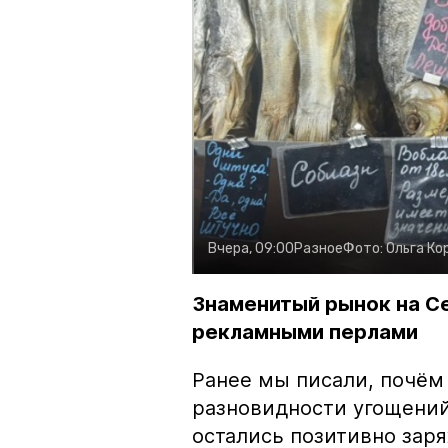
Вчера, 09:00
Разное
Фото:
Ольга Ко
Знаменитый рынок на С
рекламными перлами
Ранее мы писали, почём
разновидности угощений
остались позитивно зар