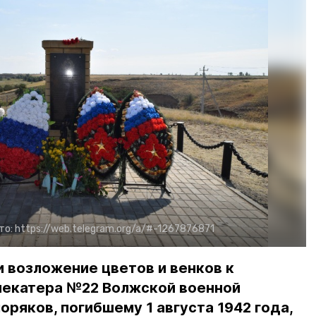
то:
https://web.telegram.org/a/#-1267876871
 возложение цветов и венков к
некатера №22 Волжской военной
оряков, погибшему 1 августа 1942 года,