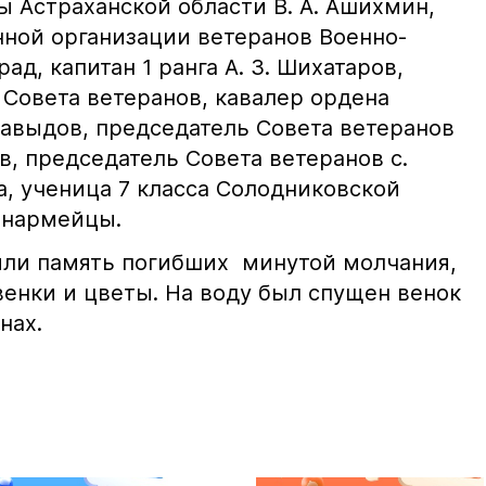
ы Астраханской области В. А. Ашихмин,
ной организации ветеранов Военно-
рад, капитан 1 ранга А. З. Шихатаров,
 Совета ветеранов, кавалер ордена
Давыдов, председатель Совета ветеранов
ев, председатель Совета ветеранов с.
а, ученица 7 класса Солодниковской
юнармейцы.
или память погибших минутой молчания,
венки и цветы. На воду был спущен венок
нах.