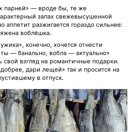
х парней» — вроде бы, те же
характерный запах свежевысушенной
но аппетит разжигается гораздо сильнее:
ряжена воблёшка.
ужика», конечно, хочется отнести
еты — банально, вобла — актуально»
ь свой взгляд на романтичные подарки.
добрее, дари лещей» так и просится на
тпустившему в отпуск.