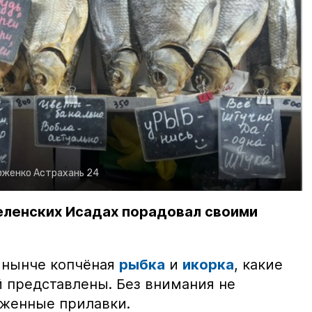
рженко
Астрахань 24
еленских Исадах порадовал своими
 нынче копчёная
рыбка
и
икорка
, какие
 представлены. Без внимания не
яженные прилавки.