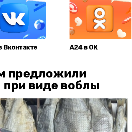
в Вконтакте
А24 в ОК
м предложили
 при виде воблы