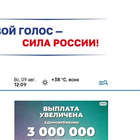
вс, 09 авг.
+
38
°С,
ясно
12:09