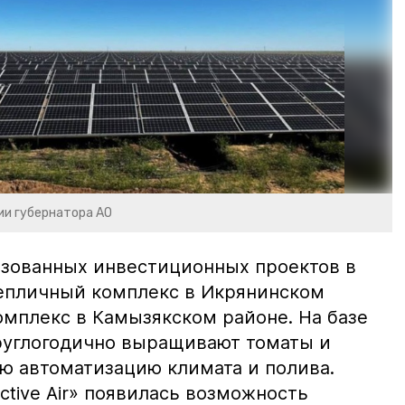
ии губернатора АО
зованных инвестиционных проектов в
тепличный комплекс в Икрянинском
омплекс в Камызякском районе. На базе
руглогодично выращивают томаты и
ую автоматизацию климата и полива.
ctive Air» появилась возможность