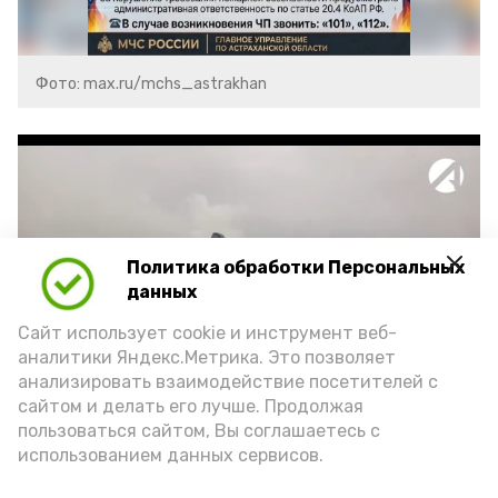
Фото: max.ru/mchs_astrakhan
Политика обработки Персональных
Play
данных
Video
Сайт использует cookie и инструмент веб-
аналитики Яндекс.Метрика. Это позволяет
анализировать взаимодействие посетителей с
сайтом и делать его лучше. Продолжая
Видео: Астрахань 24
пользоваться сайтом, Вы соглашаетесь с
использованием данных сервисов.
пожарная безопасность
пожарная опасность