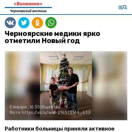
Черноярские медики ярко
отметили Новый год
5 января , 16:35
Общество
Фото:
https://vk.ru/wall-216573144_633
Работники больницы приняли активное