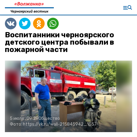
Воспитанники черноярского
детского центра побывали в
пожарной части
5 июля , 09:29
Общество
Фото:
https://vk.ru/wall-215845942_1557