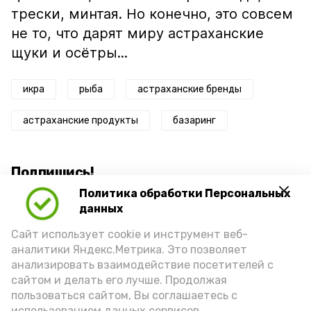
трески, минтая. Но конечно, это совсем
не то, что дарят миру астраханские
щуки и осётры...
икра
рыба
астраханские бренды
астраханские продукты
базаринг
Подпишись!
Политика обработки Персональных
данных
Сайт использует cookie и инструмент веб-
аналитики Яндекс.Метрика. Это позволяет
анализировать взаимодействие посетителей с
А24 в MAX
А24 в Вконтакте
А2
сайтом и делать его лучше. Продолжая
пользоваться сайтом, Вы соглашаетесь с
использованием данных сервисов.