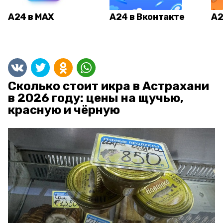
А24 в MAX
А24 в Вконтакте
А2
Сколько стоит икра в Астрахани
в 2026 году: цены на щучью,
красную и чёрную