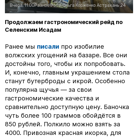
Вчера, 11:00
Разное
Фото:
Ольга Корженко
Астрахань 24
Продолжаем гастрономический рейд по
Селенским Исадам
Ранее мы
писали
про изобилие
волжских угощений на базаре. Все они
достойны того, чтобы их попробовать.
И, конечно, главным украшением стола
станут бутерброды с икрой. Особенно
популярна щучья — за свои
гастрономические качества и
сравнительно доступную цену. Баночка
чуть более 100 граммов обойдётся в
850 рублей. Полкило можно взять за
4000. Привозная красная икорка, для