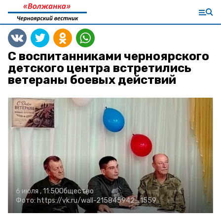
С воспитанниками черноярского
детского центра встретились
ветераны боевых действий
6 июля , 11:50
Общество
Фото:
https://vk.ru/wall-215845942_1559