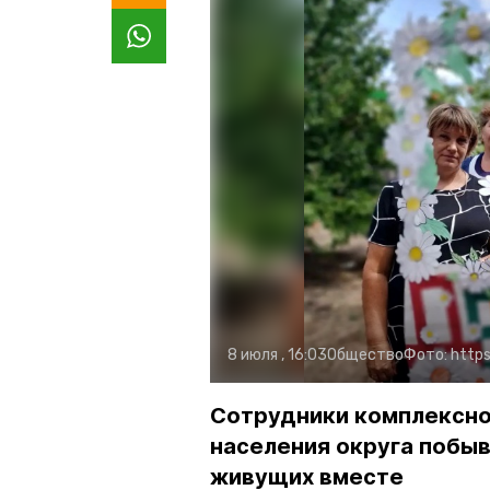
8 июля , 16:03
Общество
Фото:
http
Сотрудники комплексно
населения округа побыва
живущих вместе