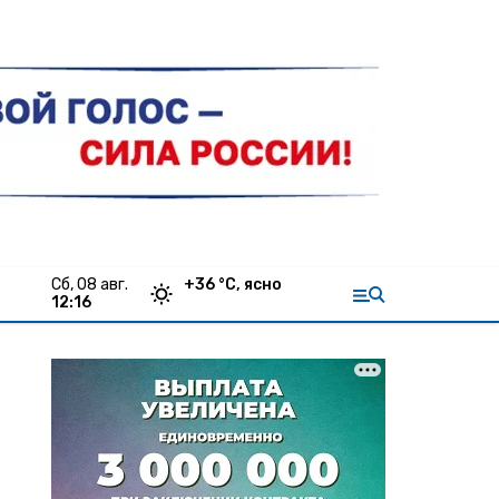
сб, 08 авг.
+
36
°С,
ясно
12:16