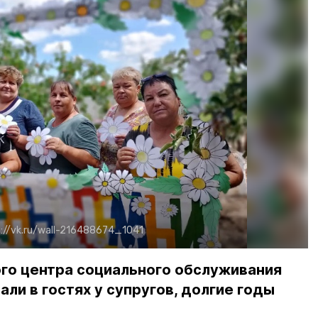
s://vk.ru/wall-216488674_1041
го центра социального обслуживания
ли в гостях у супругов, долгие годы