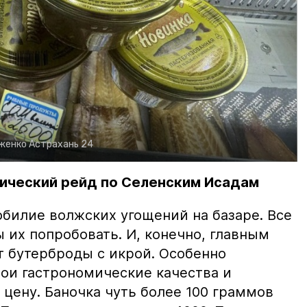
рженко
Астрахань 24
ический рейд по Селенским Исадам
билие волжских угощений на базаре. Все
ы их попробовать. И, конечно, главным
т бутерброды с икрой. Особенно
вои гастрономические качества и
цену. Баночка чуть более 100 граммов