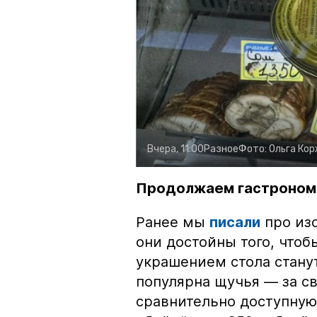
Вчера, 11:00
Разное
Фото:
Ольга Ко
Продолжаем гастроном
Ранее мы
писали
про изо
они достойны того, чтоб
украшением стола стану
популярна щучья — за с
сравнительно доступную 