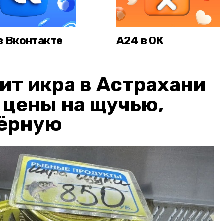
в Вконтакте
А24 в ОК
ит икра в Астрахани
: цены на щучью,
чёрную