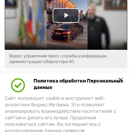
Play
Video
Видео: управление пресс-службы и информации
администрации губернатора АО
год единства народов
закон
Политика обработки Персональных
данных
Сайт использует cookie и инструмент веб-
Подпишись!
аналитики Яндекс.Метрика. Это позволяет
анализировать взаимодействие посетителей с
сайтом и делать его лучше. Продолжая
пользоваться сайтом, Вы соглашаетесь с
использованием данных сервисов.