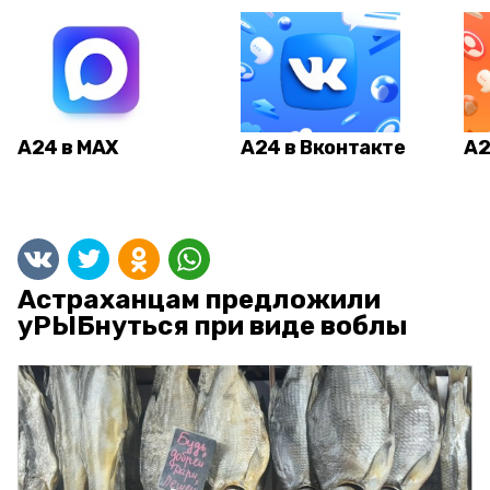
А24 в MAX
А24 в Вконтакте
А2
Астраханцам предложили
уРЫБнуться при виде воблы