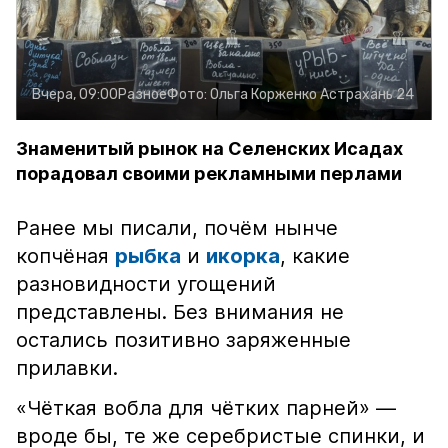
Вчера, 09:00
Разное
Фото:
Ольга Корженко
Астрахань 24
Знаменитый рынок на Селенских Исадах
порадовал своими рекламными перлами
Ранее мы писали, почём нынче
копчёная
рыбка
и
икорка
, какие
разновидности угощений
представлены. Без внимания не
остались позитивно заряженные
прилавки.
«Чёткая вобла для чётких парней» —
вроде бы, те же серебристые спинки, и