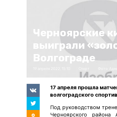
Черноярские к
выиграли «золо
Волгограде
19 апреля 2022, 15:10
Спорт
Фото:
Адм
17 апреля прошла матче
волгоградского спортив
Под руководством трене
Черноярского района 