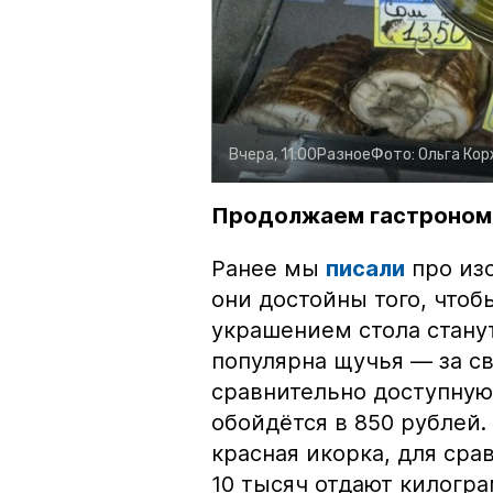
Вчера, 11:00
Разное
Фото:
Ольга Ко
Продолжаем гастроном
Ранее мы
писали
про изо
они достойны того, чтоб
украшением стола стану
популярна щучья — за с
сравнительно доступную 
обойдётся в 850 рублей.
красная икорка, для срав
10 тысяч отдают килогр