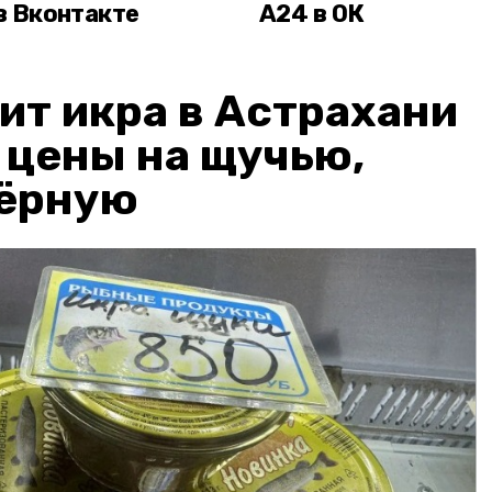
в Вконтакте
А24 в ОК
ит икра в Астрахани
: цены на щучью,
чёрную