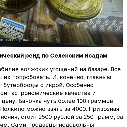
рженко
Астрахань 24
ический рейд по Селенским Исадам
билие волжских угощений на базаре. Все
ы их попробовать. И, конечно, главным
т бутерброды с икрой. Особенно
вои гастрономические качества и
цену. Баночка чуть более 100 граммов
 Полкило можно взять за 4000. Привозная
нения, стоит 2500 рублей за 250 грамм, за
амм. Сами продавцы недовольны