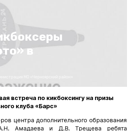
икбоксеры
то» в
инистрация МО «Черноярский район»
вая встреча по кикбоксингу на призы
ного клуба «Барс»
ров центра дополнительного образования
А.Н. Амадаева и Д.В. Трещева ребята