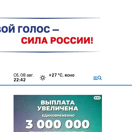
сб, 08 авг.
+
27
°С,
ясно
22:42