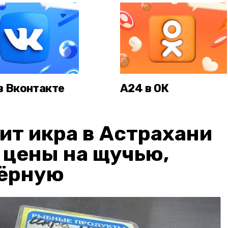
в Вконтакте
А24 в ОК
ит икра в Астрахани
: цены на щучью,
чёрную