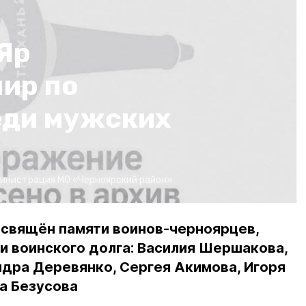
Яр
ир по
еди мужских
инистрация МО «Черноярский район»
освящён памяти воинов-черноярцев,
и воинского долга: Василия Шершакова,
дра Деревянко, Сергея Акимова, Игоря
а Безусова