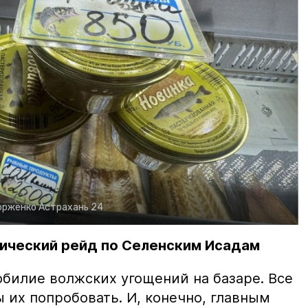
орженко
Астрахань 24
ический рейд по Селенским Исадам
билие волжских угощений на базаре. Все
ы их попробовать. И, конечно, главным