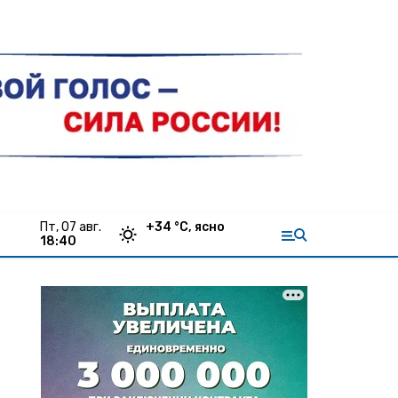
пт, 07 авг.
+
34
°С,
ясно
18:40