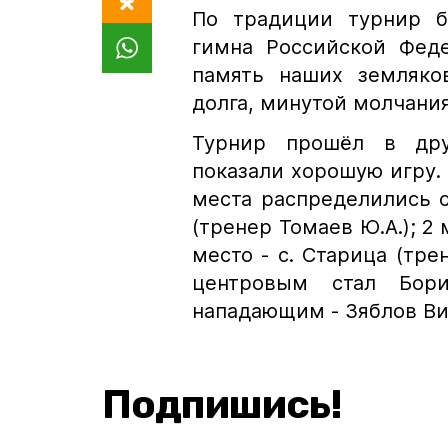
По традиции турнир б
гимна Российской Феде
память наших земляко
долга, минутой молчания
Турнир прошёл в дру
показали хорошую игру.
места распределились с
(тренер Томаев Ю.А.); 2 
место - с. Старица (тр
центровым стал Бори
нападающим - Зяблов Вик
Подпишись!