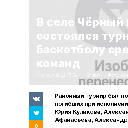
В селе Чёрный 
состоялся турн
баскетболу ср
команд
19 апреля 2022, 13:06
Спорт
Фото:
Адм
Районный турнир был п
погибших при исполнени
Юрия Куликова, Алексан
Афанасьева, Александр