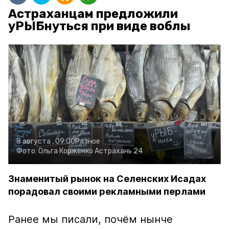
Астраханцам предложили
уРЫБнуться при виде воблы
8 августа , 09:00
Разное
Фото:
Ольга Корженко
Астрахань 24
Знаменитый рынок на Селенских Исадах
порадовал своими рекламными перлами
Ранее мы писали, почём нынче