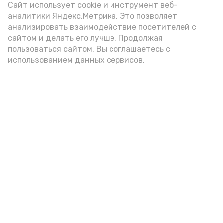
Сайт использует cookie и инструмент веб-
аналитики Яндекс.Метрика. Это позволяет
анализировать взаимодействие посетителей с
сайтом и делать его лучше. Продолжая
пользоваться сайтом, Вы соглашаетесь с
использованием данных сервисов.
Фото: Ольга Корженко Астрахань 24
Как объяснили продавцы, воблу берут
охотно: уж больно хороша на вкус. К
тому же её удобно транспортировать,
она долго не портится. А это
немаловажно: рыбка, особенно с такими