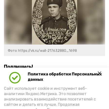
Фото: https://vk.ru/wall-217632880_1698
Подпишись!
Политика обработки Персональных
данных
Сайт использует cookie и инструмент веб-
аналитики Яндекс.Метрика. Это позволяет
анализировать взаимодействие посетителей с
А24 в MAX
А24 в Вконтакте
А2
сайтом и делать его лучше. Продолжая