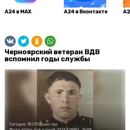
А24 в MAX
А24 в Вконтакте
А2
Черноярский ветеран ВДВ
вспомнил годы службы
Сегодня, 18:09
Общество
Фото:
https://vk.ru/wall-217632880_1698