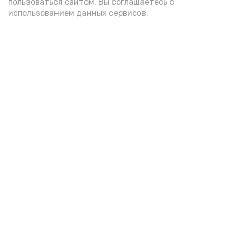
пользоваться сайтом, Вы соглашаетесь с
использованием данных сервисов.
«Сервисы Астраханской
области» теперь доступны в
приложении MAX
Сегодня, 17:46
Общество
Фото:
max.ru/babushkin30